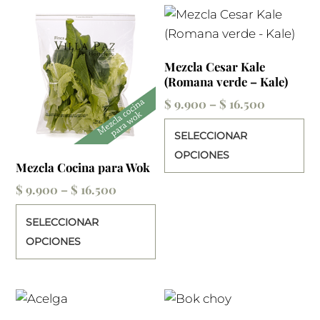
variantes.
el
Las
en
opciones
la
se
Mezcla Cesar Kale
pá
(Romana verde – Kale)
pueden
de
elegir
Price
$
9.900
–
$
16.500
pr
en
range:
Es
SELECCIONAR
la
$ 9.900
pr
OPCIONES
página
through
ti
Mezcla Cocina para Wok
de
$ 16.500
mú
Price
$
9.900
–
$
16.500
producto
va
range:
Este
SELECCIONAR
La
$ 9.900
producto
OPCIONES
op
through
tiene
se
$ 16.500
múltiples
pu
variantes.
el
Las
en