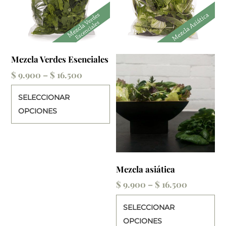
Mezcla Verdes Esenciales
Price
$
9.900
–
$
16.500
range:
Este
SELECCIONAR
$ 9.900
producto
OPCIONES
through
tiene
$ 16.500
múltiples
variantes.
Las
Mezcla asiática
opciones
Price
$
9.900
–
$
16.500
se
range:
pueden
Es
SELECCIONAR
$ 9.900
elegir
pr
OPCIONES
through