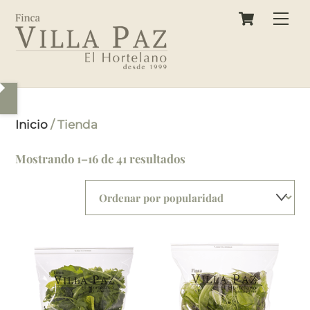
Cart
Skip
Back
Me
to
To
content
Top
Inicio
/ Tienda
Mostrando 1–16 de 41 resultados