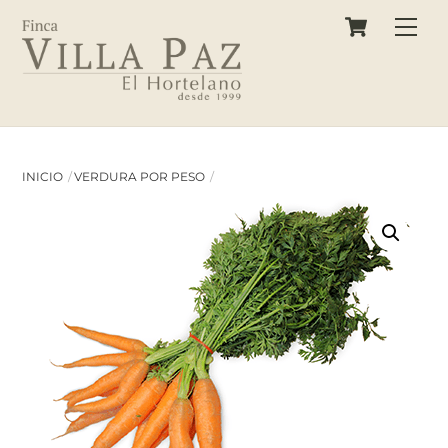
Cart
Skip
Back
Me
to
To
content
Top
INICIO
VERDURA POR PESO