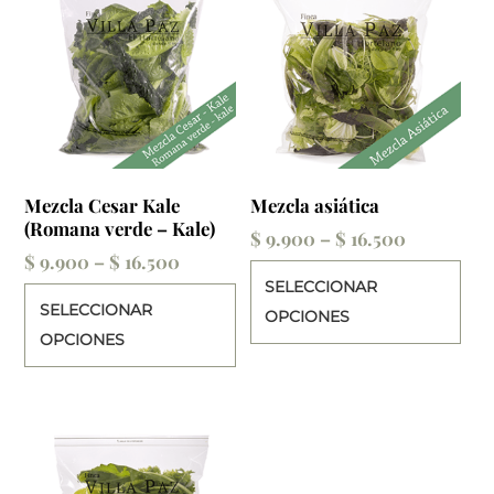
Mezcla Cesar Kale
Mezcla asiática
(Romana verde – Kale)
Price
$
9.900
–
$
16.500
Price
$
9.900
–
$
16.500
range:
Est
range:
SELECCIONAR
$ 9.900
Este
pro
SELECCIONAR
$ 9.900
OPCIONES
through
producto
tie
OPCIONES
through
$ 16.500
tiene
múl
$ 16.500
múltiples
var
variantes.
Las
Las
opc
opciones
se