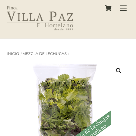
Cart
Skip
Back
Me
to
To
content
Top
INICIO
MEZCLA DE LECHUGAS