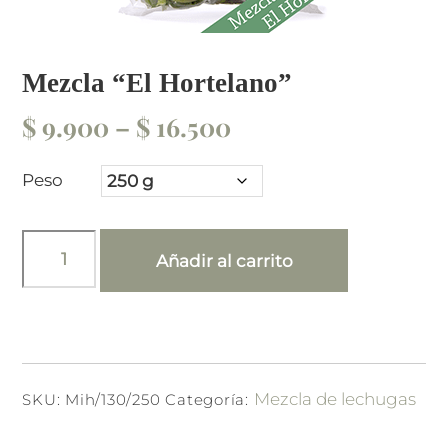
Mezcla “El Hortelano”
Price
$
9.900
–
$
16.500
range:
Peso
$ 9.900
through
Mezcla
Añadir al carrito
$ 16.500
"El
Hortelano"
cantidad
Mezcla de lechugas
SKU:
Mih/130/250
Categoría: