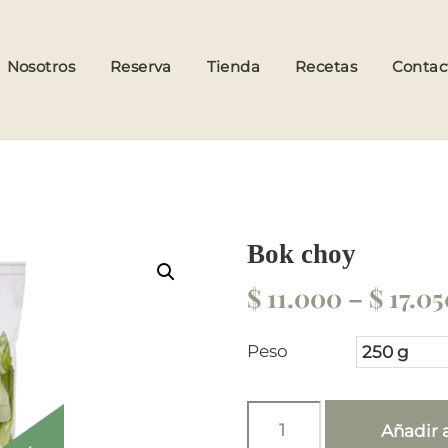
Back
To
Nosotros
Reserva
Tienda
Recetas
Contac
Top
Bok choy
$
11.000
–
$
17.05
Peso
Bok
Añadir a
choy