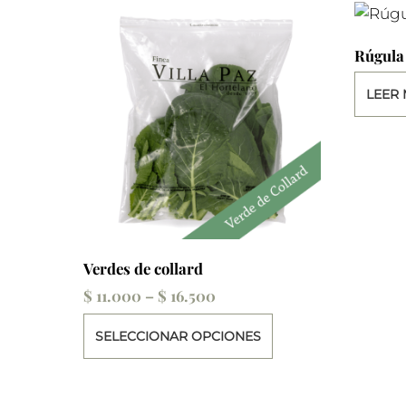
Rúgula
LEER
Verdes de collard
Price
$
11.000
–
$
16.500
range:
Este
SELECCIONAR OPCIONES
$ 11.000
producto
through
tiene
$ 16.500
múltiples