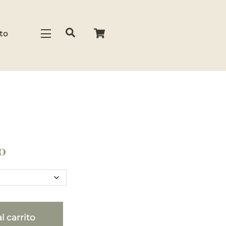
Cart
Search
to
Widgets
Price
0
range:
$ 11.000
through
l carrito
$ 17.050