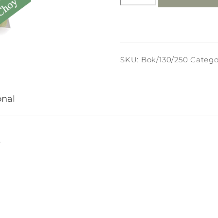
cantidad
SKU:
Bok/130/250
Catego
onal
.