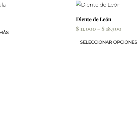
Diente de León
Price
$
11.000
–
$
18.500
 MÁS
range:
SELECCIONAR OPCIONES
$ 11.00
throug
$ 18.50